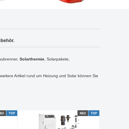
ubehör.
laubrenner,
Solarthermie
, Solarpakete,
eitere Artikel rund um Heizung und Solar können Sie
EU
TOP
NEU
TOP