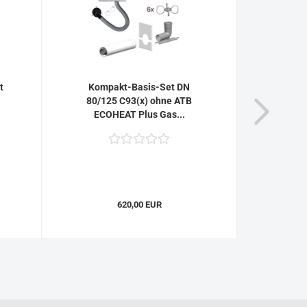
t
Kompakt-Basis-Set DN
Kupplun
80/125 C93(x) ohne ATB
100/
ECOHEAT Plus Gas...
620,00 EUR