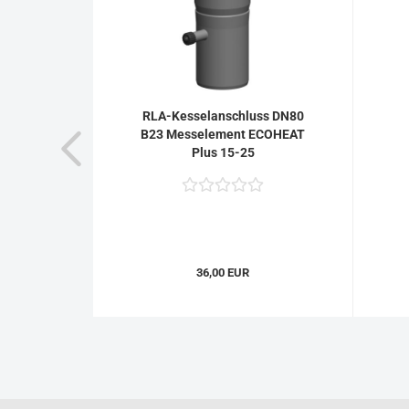
ohr-
RLA-Kesselanschluss DN80
WT 10
B23 Messelement ECOHEAT
Plus 15-25
36,00 EUR