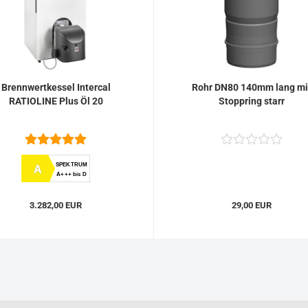
Brennwertkessel Intercal
Rohr DN80 140mm lang mi
RATIOLINE Plus Öl 20
Stoppring starr
SPEKTRUM
A
A+++ bis D
3.282,00 EUR
29,00 EUR