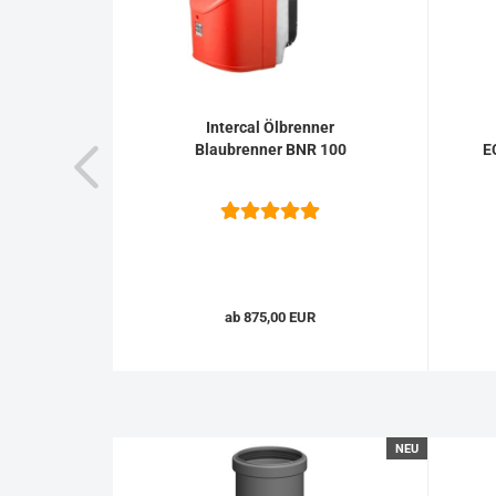
tz BNR
Intercal Ölbrenner
00 D 6,3
Blaubrenner BNR 100
E
.
ab 875,00 EUR
NEU
NEU