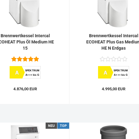
Brennwertkessel Intercal
Brennwertkessel Intercal
COHEAT Plus Öl Medium HE
ECOHEAT Plus Gas Mediu
15
HE N Erdgas
SPEKTRUM
SPEKTRUM
A
A
A+++ bis G
A+++ bis G
4.876,00 EUR
4.995,00 EUR
NEU
TOP