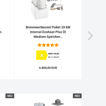
Brennwertkessel Paket 20 kW
Brenn
m
Intercal Ecoheat Plus Öl
RATI
Medium Speicher...
SPEKTRUM
A
A+++ bis G
6.800,00 EUR
NEU
NEU