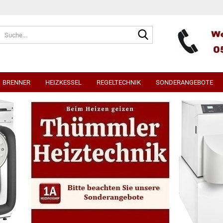
Suche...
BRENNER
HEIZKESSEL
REGELTECHNIK
SONDERANGEBOTE
rtkessel
EBV Heizungsregler