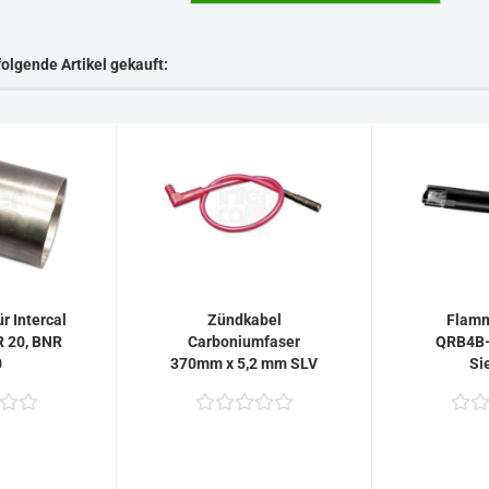
folgende Artikel gekauft:
r Intercal
Zündkabel
Flamm
R 20, BNR
Carboniumfaser
QRB4B
0
370mm x 5,2 mm SLV
Si
100, SLV 110, BNR...