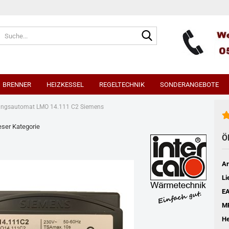
Suche...
BRENNER
HEIZKESSEL
REGELTECHNIK
SONDERANGEBOTE
ungsautomat LMO 14.111 C2 Siemens
rtkessel
ieser Kategorie
EBV Heizungsregler
Ö
Ar
Li
EA
M
He