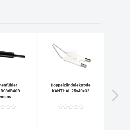
enfühler
Doppelzündelektrode
-B036B40B
KANTHAL 25x40x32
Patr
emens