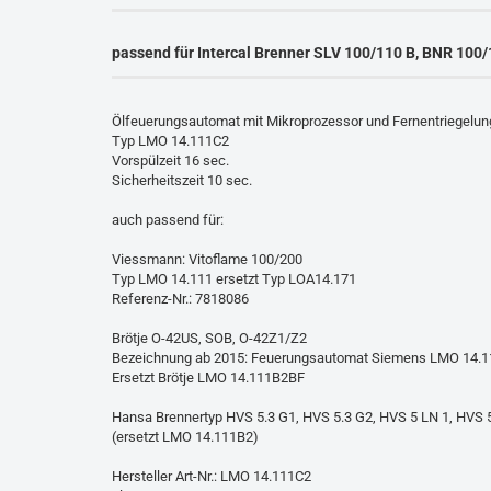
passend für Intercal Brenner SLV 100/110 B, BNR 100
Ölfeuerungsautomat mit Mikroprozessor und Fernentriegelun
Typ LMO 14.111C2
Vorspülzeit 16 sec.
Sicherheitszeit 10 sec.
auch passend für:
Viessmann: Vitoflame 100/200
Typ LMO 14.111 ersetzt Typ LOA14.171
Referenz-Nr.: 7818086
Brötje O-42US, SOB, O-42Z1/Z2
Bezeichnung ab 2015: Feuerungsautomat Siemens LMO 14.1
Ersetzt Brötje LMO 14.111B2BF
Hansa Brennertyp HVS 5.3 G1, HVS 5.3 G2, HVS 5 LN 1, HVS 5
(ersetzt LMO 14.111B2)
Hersteller Art-Nr.: LMO 14.111C2