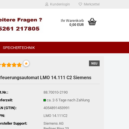
Kundenlogin
Merkzettel
Ihr Warenkorb
0,00 EUR
SPEICHERTECHNIK
*
NEU
lfeuerungsautomat LMO 14.111 C2 Siemens
t.Nr.:
88.70010-2190
eferzeit:
ca. 2-5 Tage nach Zahlung
N (GTIN):
4054891453991
PN:
LMO 14.111C2
rsteller Support:
Siemens AG
Berliner Ring 23