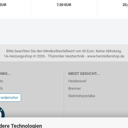
 EUR
7,50 EUR
25,
Bitte beachten Sie den Mindestbestellwert von 30 Euro. Keine Abholung.
1A-Heizungsshop © 2026 - Thümmler Heiztechnik - www.herstellershop.de
NKS...
MEIST GESUCHT...
to
Heizkessel
rb
Brenner
Elektroheizstäbe
 widerrufen
dere Technologien