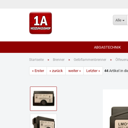
Alle
ABGASTECHNIK
»
»
»
Startseite
Brenner
Gelbflammenbrenner
Ölfeuer
« Erster
« zurück
weiter »
Letzter »
Für Öl-/Gas Brennwe
44
Artikel in d