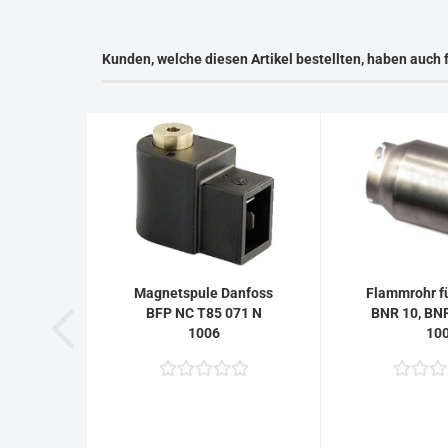
Kunden, welche diesen Artikel bestellten, haben auch 
Magnetspule Danfoss
Flammrohr fü
BFP NC T85 071 N
BNR 10, BN
1006
10