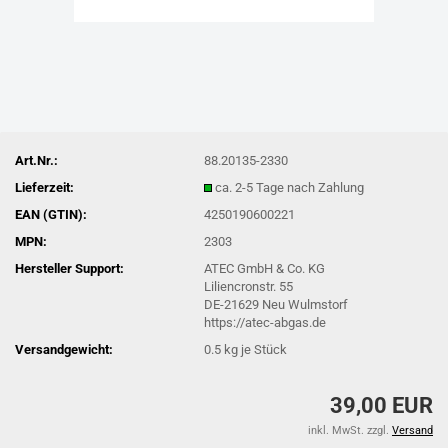
Art.Nr.:
88.20135-2330
Lieferzeit:
ca. 2-5 Tage nach Zahlung
EAN (GTIN):
4250190600221
MPN:
2303
Hersteller Support:
ATEC GmbH & Co. KG
Liliencronstr. 55
DE-21629 Neu Wulmstorf
https://atec-abgas.de
Versandgewicht:
0.5
kg je Stück
39,00 EUR
inkl. MwSt. zzgl.
Versand