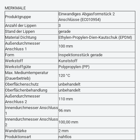
MERKMALE
Einwandiges Abgasformstück 2
Produktgruppe
Anschlüsse
(EC010954)
Anzahl der Lippen
3
Stand der Lippen
gerade
Material Dichtung
Ethylen-Propylen-Dien-Kautschuk (EPDM)
Außendurchmesser
100 mm
Anschluss 1
Form
Inspektionsstück gerade
Werkstoff
Kunststoff
Werkstoffgüte
Polypropylen (PP)
Max. Mediumtemperatur
120 °C
(Dauerbetrieb)
Oberflächenschutz
unbehandelt
Oberflächenbehandlung
unbehandelt
Außendurchmesser
110 mm
Anschluss 2
Innendurchmesser Anschluss
96 mm
1
Innendurchmesser Anschluss
100,00 mm
2
Wandstärke
2 mm
Produktionsart
nahtlos