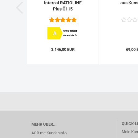
Intercal RATIOLINE
aus Kuns
Plus Öl 15
SPEKTRUM
A
A+++ bis D
3.146,00 EUR
69,00 
QUICK-LI
MEHR ÜBER...
Mein Kon
AGB mit Kundeninfo