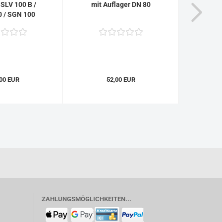
 SLV 100 B /
mit Auflager DN 80
V
 / SGN 100
00 EUR
52,00 EUR
11,0
ZAHLUNGSMÖGLICHKEITEN...