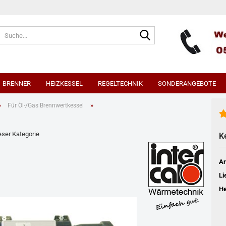
Suche...
BRENNER
HEIZKESSEL
REGELTECHNIK
SONDERANGEBOTE
»
»
Für Öl-/Gas Brennwertkessel
rtkessel
EBV Heizungsregler
ieser Kategorie
K
Ar
Li
He