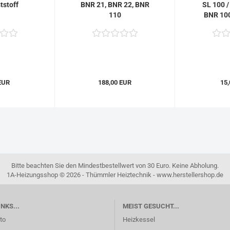
tstoff
BNR 21, BNR 22, BNR
SL 100 /
110
BNR 100
EUR
188,00 EUR
15,
Bitte beachten Sie den Mindestbestellwert von 30 Euro. Keine Abholung.
1A-Heizungsshop © 2026 - Thümmler Heiztechnik - www.herstellershop.de
NKS...
MEIST GESUCHT...
to
Heizkessel