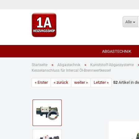
Alle
ABGASTECHNIK
»
»
Startseite
Abgastechnik
Kunststoff-Abgassysteme
Kesselanschluss für Intercal Öl-Brennwertkessel
Für Öl-/Gas Brennwe
« Erster
« zurück
weiter »
Letzter »
52
Artikel in d