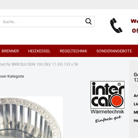
Suche...
BRENNER
HEIZKESSEL
REGELTECHNIK
SONDERANGEBOTE
rad für BNR/SLV/SGN 100 (SLV 11-33) 133 x 50
G
rtkessel
ieser Kategorie
EBV Heizungsregler
1
Ar
Li
M
He