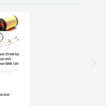
et 20 kW für
cal Unit-
ner BNR 100
00 EUR