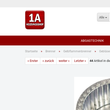
Alle
ABGASTECHNIK
»
»
»
Startseite
Brenner
Gelbflammenbrenner
Gebläse
« Erster
« zurück
weiter »
Letzter »
Für Öl-/Gas Brennwe
44
Artikel in d