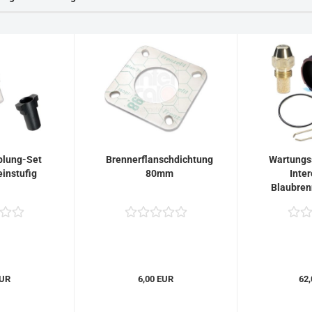
plung-Set
Brennerflanschdichtung
Wartungss
einstufig
80mm
Inter
Blaubren
EUR
6,00 EUR
62,