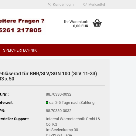
Kundenlogin
Merkzettel
Ihr Warenkorb
0,00 EUR
SPEICHERTECHNIK
ebläserad für BNR/SLV/SGN 100 (SLV 11-33)
33 x 50
t.Nr.:
88.70330-0032
eferzeit:
ca. 2-5 Tage nach Zahlung
PN:
88.70330-0032
rsteller Support:
Intercal Wärmetechnik GmbH &
Co. KG
Im Seelenkamp 30
DE-32791 Lage