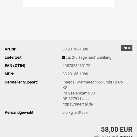
NEU
Art.Nr.:
88.20135-1080
Lieferzeit:
ca. 2-5 Tage nach Zahlung
EAN (GTIN):
4057823230172
MPN:
88.20135-1080
Hersteller Support:
Intercal Wärmetechnik GmbH & Co.
KG
Im Seelenkamp 30
DE-32791 Lage
https://intercal.de
Versandgewicht:
0.5
kg je Stück
58,00 EUR