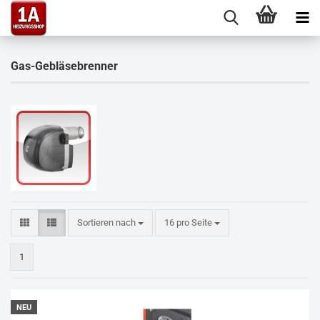
Gas-Gebläsebrenner
Sortieren nach
pro Seite
Sortieren nach
16 pro Seite
1
NEU