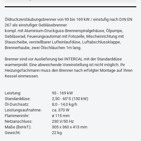
Öldruckzerstäubungsbrenner von 93 bis 169 kW / einstufig nach DIN EN
267 als einstufiger Gebläsebrenner.
kompl. mit Aluminium-Druckguss-Brennerspiralgehäuse, Ölpumpe,
Gebläserad, Feuerungsautomat mit Fotozelle, Mischeinrichtung mit
Stauscheibe, verstellbarer Lufteinlaufdüse, Luftabschlussklappe,
Brennerhaube, zwei Ölschläuchen 1m lang.
Brenner sind vor Auslieferung bei INTERCAL mit der Standarddüse
warmerprobt. Eine abweichende Voreinstellung ist nicht möglich. Ihr
Heizungsfachmann muss den Brenner nach erfolgter Montage auf Ihren
Kessel einmessen.
Leistung:
93 - 169 kW
Standarddüse:
2,50 - 60°S (130 kW)
Öl-Durchsatz:
8,0 - 14,0 kg/h
Leistungsaufnahme:
ca. 370 W
Flammenrohr:
ø 115 mm
Netzanschluss:
230 V/50 Hz
Maße (BxHxT):
305 x 360 x 413 mm
Gewicht:
22 kg