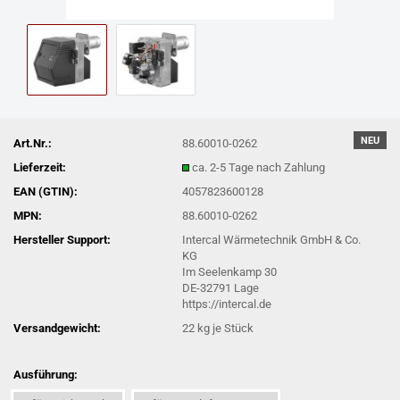
NEU
Art.Nr.:
88.60010-0262
Lieferzeit:
ca. 2-5 Tage nach Zahlung
EAN (GTIN):
4057823600128
MPN:
88.60010-0262
Hersteller Support:
Intercal Wärmetechnik GmbH & Co.
KG
Im Seelenkamp 30
DE-32791 Lage
https://intercal.de
Versandgewicht:
22
kg je Stück
Ausführung: