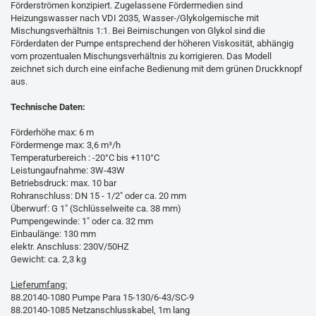
Förderströmen konzipiert. Zugelassene Fördermedien sind
Heizungswasser nach VDI 2035, Wasser-/Glykolgemische mit
Mischungsverhältnis 1:1. Bei Beimischungen von Glykol sind die
Förderdaten der Pumpe entsprechend der höheren Viskosität, abhängig
vom prozentualen Mischungsverhältnis zu korrigieren. Das Modell
zeichnet sich durch eine einfache Bedienung mit dem grünen Druckknopf
aus.
Technische Daten:
Förderhöhe max: 6 m
Fördermenge max: 3,6 m³/h
Temperaturbereich : -20°C bis +110°C
Leistungaufnahme: 3W-43W
Betriebsdruck: max. 10 bar
Rohranschluss: DN 15 - 1/2" oder ca. 20 mm
Überwurf: G 1" (Schlüsselweite ca. 38 mm)
Pumpengewinde: 1" oder ca. 32 mm
Einbaulänge: 130 mm
elektr. Anschluss: 230V/50HZ
Gewicht: ca. 2,3 kg
Lieferumfang:
88.20140-1080 Pumpe Para 15-130/6-43/SC-9
88.20140-1085 Netzanschlusskabel, 1m lang