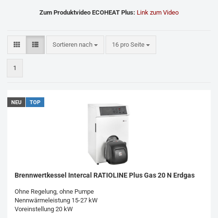
Zum Produktvideo ECOHEAT Plus:
Link zum Video
Sortieren nach
pro Seite
Sortieren nach
16 pro Seite
1
NEU
TOP
Brennwertkessel Intercal RATIOLINE Plus Gas 20 N Erdgas
Ohne Regelung, ohne Pumpe
Nennwärmeleistung 15-27 kW
Voreinstellung 20 kW