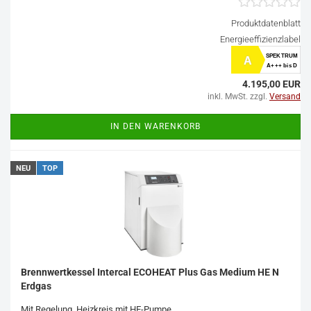
Produktdatenblatt
Energieeffizienzlabel
SPEKTRUM
A
A+++ bis D
4.195,00 EUR
inkl. MwSt. zzgl.
Versand
IN DEN WARENKORB
NEU
TOP
Brennwertkessel Intercal ECOHEAT Plus Gas Medium HE N
Erdgas
Mit Regelung, Heizkreis mit HE-Pumpe