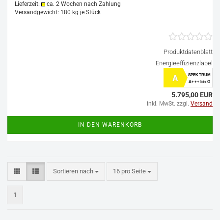
Lieferzeit:
ca. 2 Wochen nach Zahlung
Versandgewicht:
180
kg je Stück
Produktdatenblatt
Energieeffizienzlabel
SPEKTRUM
A
A+++ bis G
5.795,00 EUR
inkl. MwSt. zzgl.
Versand
IN DEN WARENKORB
Sortieren nach
pro Seite
Sortieren nach
16 pro Seite
1