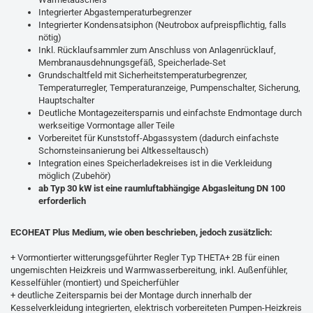
Integrierter Abgastemperaturbegrenzer
Integrierter Kondensatsiphon (Neutrobox aufpreispflichtig, falls
nötig)
Inkl. Rücklaufsammler zum Anschluss von Anlagenrücklauf,
Membranausdehnungsgefäß, Speicherlade-Set
Grundschaltfeld mit Sicherheitstemperaturbegrenzer,
Temperaturregler, Temperaturanzeige, Pumpenschalter, Sicherung,
Hauptschalter
Deutliche Montagezeitersparnis und einfachste Endmontage durch
werkseitige Vormontage aller Teile
Vorbereitet für Kunststoff-Abgassystem (dadurch einfachste
Schornsteinsanierung bei Altkesseltausch)
Integration eines Speicherladekreises ist in die Verkleidung
möglich (Zubehör)
ab Typ 30 kW ist eine raumluftabhängige Abgasleitung DN 100
erforderlich
ECOHEAT Plus Medium, wie oben beschrieben, jedoch zusätzlich:
+ Vormontierter witterungsgeführter Regler Typ THETA+ 2B für einen
ungemischten Heizkreis und Warmwasserbereitung, inkl. Außenfühler,
Kesselfühler (montiert) und Speicherfühler
+ deutliche Zeitersparnis bei der Montage durch innerhalb der
Kesselverkleidung integrierten, elektrisch vorbereiteten Pumpen-Heizkreis