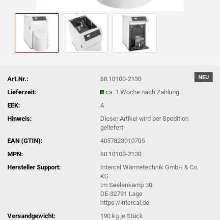
NEU
Art.Nr.:
88.10100-2130
Lieferzeit:
ca. 1 Woche nach Zahlung
EEK:
A
Hinweis:
Dieser Artikel wird per Spedition
geliefert
EAN (GTIN):
4057823010705
MPN:
88.10100-2130
Hersteller Support:
Intercal Wärmetechnik GmbH & Co.
KG
Im Seelenkamp 30
DE-32791 Lage
https://intercal.de
Versandgewicht:
190
kg je Stück