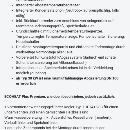
Integrierter Abgastemperaturbegrenzer
Integrierter Kondensatsiphon (Neutrobox aufpreispflichtig, falls
nötig)
Inkl. Rücklaufsammler zum Anschluss von Anlagenrücklauf,
Membranausdehnungsgefäß, Speicherlade-Set
Grundschaltfeld mit Sicherheitstemperaturbegrenzer,
Temperaturregler, Temperaturanzeige, Pumpenschalter, Sicherung,
Hauptschalter
Deutliche Montagezeitersparnis und einfachste Endmontage durch
werkseitige Vormontage aller Teile
Vorbereitet für Kunststoff-Abgassystem (dadurch einfachste
Schornsteinsanierung bei Altkesseltausch)
Integration eines Speicherladekreises ist in die Verkleidung
möglich (Zubehör)
ab Typ 30 kW ist eine raumluftabhängige Abgasleitung DN 100
erforderlich
ECOHEAT Plus Premium, wie oben beschrieben, jedoch zusätzlich:
+ Vormontierter witterungsgeführter Regler Typ THETA+ 23B für einen
ungemischten und einen gemischten Heizkreis und
Warmwasserbereitung, inkl. Außenfühler, Kesselfühler (montiert),
Vorlauffühler und Speicherfühler
+ deutliche Zeitersparnis bei der Montage durch innerhalb der