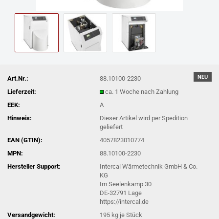
NEU
Art.Nr.:
88.10100-2230
Lieferzeit:
ca. 1 Woche nach Zahlung
EEK:
A
Hinweis:
Dieser Artikel wird per Spedition
geliefert
EAN (GTIN):
4057823010774
MPN:
88.10100-2230
Hersteller Support:
Intercal Wärmetechnik GmbH & Co.
KG
Im Seelenkamp 30
DE-32791 Lage
https://intercal.de
Versandgewicht:
195
kg je Stück