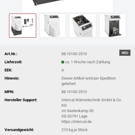
NEU
Art.Nr.:
88.10100-2510
Lieferzeit:
ca. 1 Woche nach Zahlung
EEK:
A
Hinweis:
Dieser Artikel wird per Spedition
geliefert
MPN:
88.10100-2510
Hersteller Support:
Intercal Wärmetechnik GmbH & Co.
KG
Im Seelenkamp 30
DE-32791 Lage
https://intercal.de
Versandgewicht:
210
kg je Stück